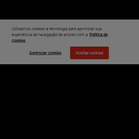
resgate, Mills e a única outra sobrevivente, Koa, enfrentam
criaturas.
Elenco
Adam Driver, Ariana Greenblatt, Chloe Coleman, Nika King
Utilizamos cookies e tecnologia para aprimorar sua
experiência de navegação de acordo com a
Política de
Ano
cookies
2023
Gerenciar cookies
Aceitar cookies
Classificação
Disponível em
Legendado