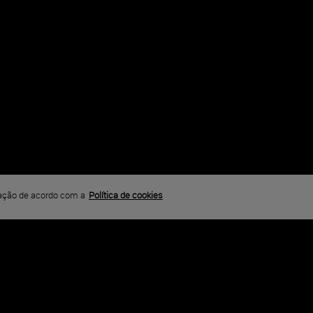
MO 2
gação de acordo com a
Política de cookies
ara umas férias. No entanto, ele logo se vê na mira de um oper
fe do crime sanguinário.