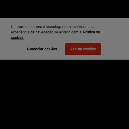
familiar agroecológica cria pontes entre as cidades e o campo.
Elenco
Paola Carosella, Dona Jacira Roque, Elisabetta Recine,
Rogério Dias
Utilizamos cookies e tecnologia para aprimorar sua
experiência de navegação de acordo com a
Política de
Ano
cookies
2023
Gerenciar cookies
Aceitar cookies
Classificação
Disponível em
Nacional