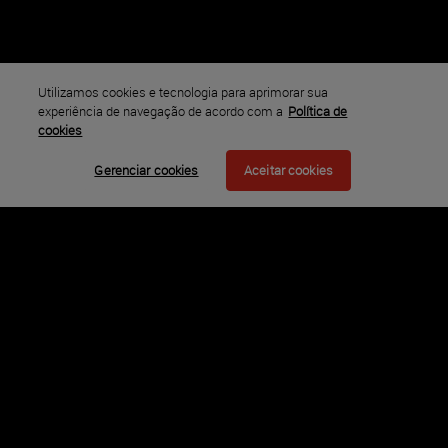
Elenco
Ed Skrein, Ray Stevenson, Loan Chabanol, Gabriella Wright,
Tatiana Pajkovic, Wenxia Yu, Rasha Bukvic, Lenn Kudrjawizki,
Anatole Taubman, Noémie Lenoir
Utilizamos cookies e tecnologia para aprimorar sua
experiência de navegação de acordo com a
Política de
Ano
cookies
2015
Gerenciar cookies
Aceitar cookies
Classificação
Conteúdo Sexual, Drogas Lícitas, Violência
Disponível em
Legendado