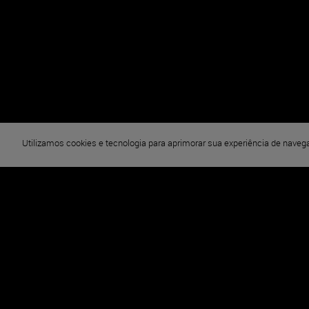
DETALHES
MAIS CONTEÚDOS COMO JUNTO
Sobre
Juntos em Combate
Utilizamos cookies e tecnologia para aprimorar sua experiência de nave
Gênero
Ação
Sinopse
Durante a Segunda Guerra Mundial, um esquadrão de sol
linhas inimigas para localizar seu oficial comandante de
Elenco
Kellan Lutz, Hiram A. Murray, Dolph Lundgren, Michael Ja
Jones