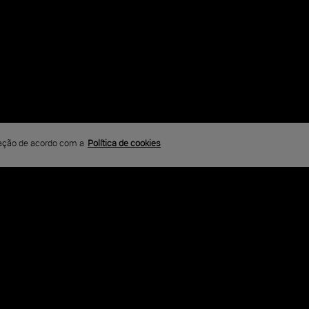
S EM COMBATE
gação de acordo com a
Política de cookies
dados do exército americano é enviado em uma missão por trá
saparecido.
i White, Tyrese Gibson, Vicellous Shannon, Andrew Stecker, Jus