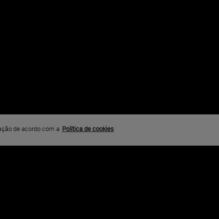
LO FAVORITO
gação de acordo com a
Política de cookies
sua vida amorosa. Um encontro casual se transforma em uma noit