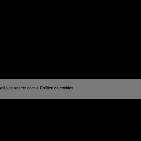
 Extrema
RCENÁRIOS 4
gação de acordo com a
Política de cookies
um enorme exército privado. Munidos com todas as armas
esa do mundo.